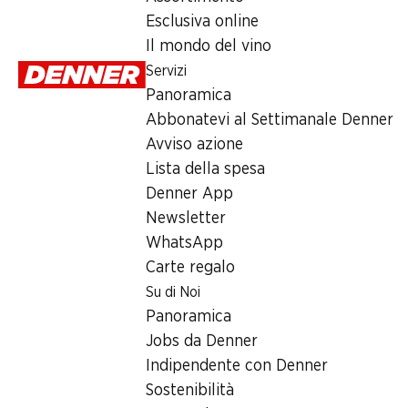
Lunedì
Esclusiva online
Il mondo del vino
Martedì
Servizi
Mercoledì
Panoramica
Abbonatevi al Settimanale Denner
Giovedì
Avviso azione
Venerdì
Lista della spesa
Denner App
Offerta
Newsletter
WhatsApp
humidor
,
Prelievo di contanti con Post-Card / M-Card
Carte regalo
Su di Noi
Panoramica
Jobs da Denner
Indipendente con Denner
Sostenibilità