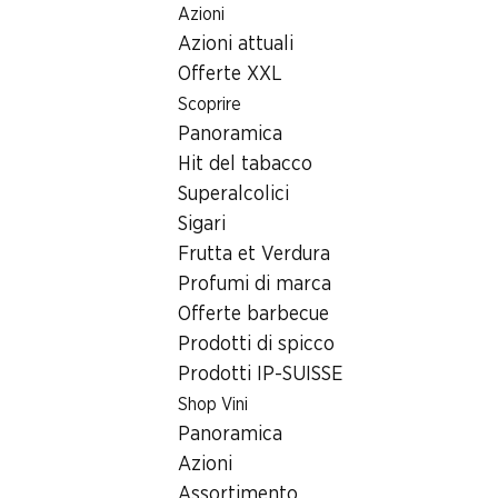
Azioni
Table Of Content
Home
Ricerca di filiale
Filiale Denner Bachmattstrasse 59
Andare contenuto principale
Andare all'indice
Passare al menu principale
Azioni attuali
8048 Zürich
Offerte XXL
Scoprire
Filiale Denner
Panoramica
Hit del tabacco
Superalcolici
Contatto
Sigari
Bachmattstrasse 59, 8048 Zürich
Frutta et Verdura
Profumi di marca
Alle indicazioni stradali
Offerte barbecue
Prodotti di spicco
Prodotti IP-SUISSE
Orari di apertura
Shop Vini
Sabato
Panoramica
Domenica
Azioni
Assortimento