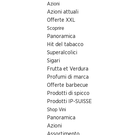
Azioni
Table Of Content
Home
Ricerca di filiale
Andare contenuto principale
Andare all'indice
Passare al menu principale
Azioni attuali
Filiale Denner Forchstrasse 261, 8032 Zürich
Offerte XXL
8032 Zürich
Scoprire
Panoramica
Denner Express
Hit del tabacco
Superalcolici
Sigari
Contatto
Frutta et Verdura
Forchstrasse 261, 8032 Zürich
Profumi di marca
+41 58 999 65 10
Offerte barbecue
Prodotti di spicco
Alle indicazioni stradali
Prodotti IP-SUISSE
Shop Vini
Orari di apertura
Panoramica
Azioni
Sabato
08:00 - 20:00
Assortimento