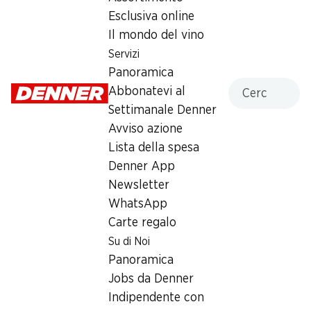
Domenica
chiusa
Esclusiva online
Il mondo del vino
Lunedì
07:00 - 20:00
Servizi
Martedì
07:00 - 20:00
Panoramica
Cercare
Abbonatevi al
Mercoledì
07:00 - 20:00
Settimanale Denner
Avviso azione
Giovedì
07:00 - 20:00
Lista della spesa
Venerdì
07:00 - 20:00
Denner App
Newsletter
Offerta
WhatsApp
Prelievo di contanti con Post-Card / M-Card
Carte regalo
Su di Noi
Panoramica
Jobs da Denner
Indipendente con