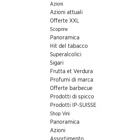
Azioni
Table Of Content
Home
Ricerca di filiale
Filiale Denner Promenade 108, 72
Andare contenuto principale
Andare all'indice
Passare al menu principale
Azioni attuali
7270 Davos 2
Offerte XXL
Scoprire
Denner Express
Panoramica
Hit del tabacco
Superalcolici
Contatto
Sigari
Promenade 108, 7270 Davos 2
Frutta et Verdura
Profumi di marca
Alle indicazioni stradali
Offerte barbecue
Prodotti di spicco
Prodotti IP-SUISSE
Orari di apertura
Shop Vini
Venerdì
Panoramica
Sabato
Azioni
Assortimento