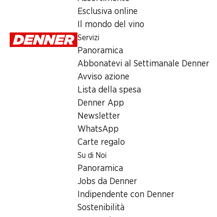
Domenica
Esclusiva online
Il mondo del vino
Lunedì
Servizi
Martedì
Panoramica
Abbonatevi al Settimanale Denner
Mercoledì
Avviso azione
Giovedì
Lista della spesa
Denner App
Offerta
Newsletter
WhatsApp
humidor
,
Prelievo di contanti con Post-Card / M-Card
Carte regalo
Su di Noi
Panoramica
Jobs da Denner
Indipendente con Denner
Sostenibilità