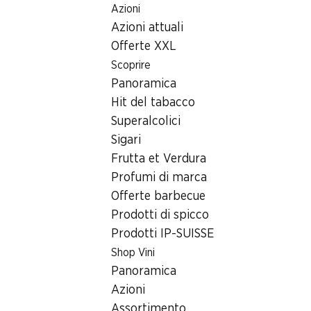
Azioni
Table Of Content
Home
Ricerca di filiale
Filiale Denner Dorfstrasse 2, 7220
Andare contenuto principale
Andare all'indice
Passare al menu principale
Azioni attuali
7220 Schiers, Ascherapark
Offerte XXL
Scoprire
Filiale Denner
Panoramica
Hit del tabacco
Superalcolici
Contatto
Sigari
Dorfstrasse 2, 7220 Schiers
Frutta et Verdura
Profumi di marca
Alle indicazioni stradali
Offerte barbecue
Prodotti di spicco
Prodotti IP-SUISSE
Orari di apertura
Shop Vini
Sabato
Panoramica
Domenica
Azioni
Assortimento