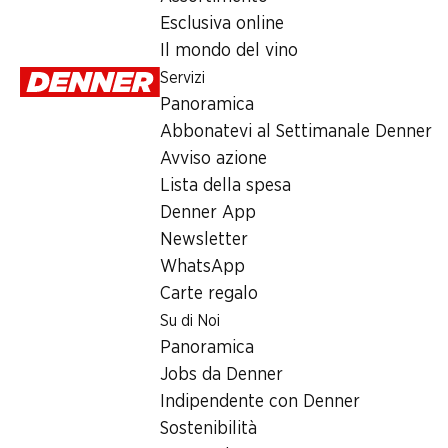
Lunedì
Esclusiva online
Il mondo del vino
Martedì
Servizi
Mercoledì
Panoramica
Abbonatevi al Settimanale Denner
Giovedì
Avviso azione
Venerdì
Lista della spesa
Denner App
Offerta
Newsletter
WhatsApp
humidor
,
Prelievo di contanti con Post-Card / M-Card
Carte regalo
Su di Noi
Panoramica
Jobs da Denner
Indipendente con Denner
Sostenibilità