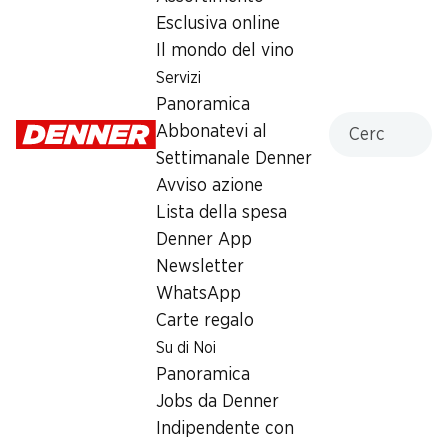
Sabato
08:00 - 18:00
Esclusiva online
Il mondo del vino
Domenica
09:00 - 17:00
Servizi
Lunedì
08:00 - 19:00
Panoramica
Cercare
Abbonatevi al
Martedì
08:00 - 19:00
Settimanale Denner
Avviso azione
Mercoledì
08:00 - 19:00
Lista della spesa
Giovedì
08:00 - 19:00
Denner App
Newsletter
Offerta
WhatsApp
Prelievo di contanti con Post-Card / M-Card
Carte regalo
Su di Noi
Panoramica
Jobs da Denner
Indipendente con