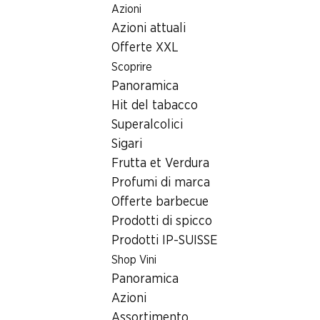
Azioni
Table Of Content
Home
Ricerca di filiale
Andare contenuto principale
Andare all'indice
Passare al menu principale
Azioni attuali
Filiale Denner Poststrasse 52, 7050 Arosa
Offerte XXL
7050 Arosa
Scoprire
Panoramica
Denner Express
Hit del tabacco
Superalcolici
Sigari
Contatto
Frutta et Verdura
Poststrasse 52, 7050 Arosa
Profumi di marca
+41 58 999 66 05
Offerte barbecue
Prodotti di spicco
Alle indicazioni stradali
Prodotti IP-SUISSE
Shop Vini
Orari di apertura
Panoramica
Azioni
Venerdì
08:00 - 19:00
Assortimento