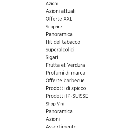
Azioni
Table Of Content
Home
Ricerca di filiale
Filiale Denner Centro Carvina B1,
Andare contenuto principale
Andare all'indice
Passare al menu principale
Azioni attuali
6807 Taverne
Offerte XXL
Scoprire
Denner Express
Panoramica
Hit del tabacco
Superalcolici
Contatto
Sigari
Centro Carvina B1, 6807 Taverne
Frutta et Verdura
+41 58 999 66 20
Profumi di marca
Offerte barbecue
Alle indicazioni stradali
Prodotti di spicco
Prodotti IP-SUISSE
Shop Vini
Orari di apertura
Panoramica
Venerdì
Azioni
Sabato
Assortimento