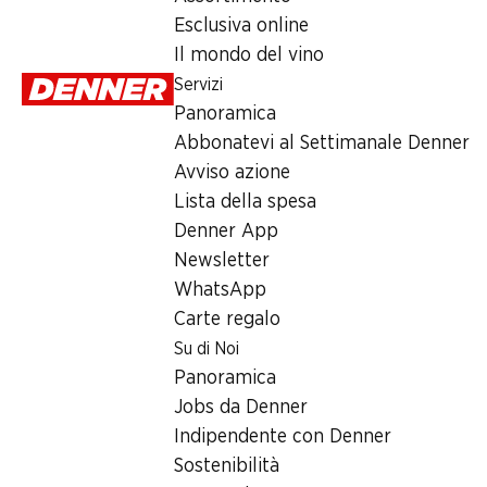
Esclusiva online
Domenica
Il mondo del vino
Servizi
Lunedì
Panoramica
Martedì
Abbonatevi al Settimanale Denner
Avviso azione
Mercoledì
Lista della spesa
Giovedì
Denner App
Newsletter
Orari di apertura speciali
WhatsApp
Carte regalo
Sab, 15.08.2026
Su di Noi
Panoramica
Offerta
Jobs da Denner
Prelievo di contanti con Post-Card / M-Card
Indipendente con Denner
Sostenibilità