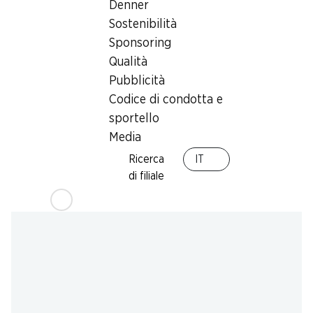
Denner
Sab, 15.08.2026
Chiuso
Sostenibilità
Sponsoring
Offerta
Qualità
Prelievo di contanti con Post-Card / M-Card
Pubblicità
Codice di condotta e
sportello
Media
Ricerca
IT
di filiale