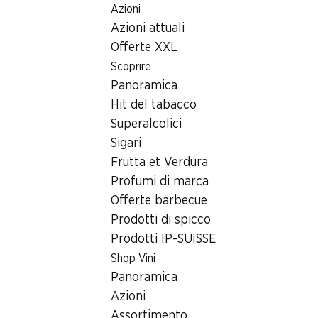
Azioni
Table Of Content
Home
Ricerca di filiale
Andare contenuto principale
Andare all'indice
Passare al menu principale
Azioni attuali
Filiale Denner Via Cantonale 67A, 6565 S. Bernardino
Offerte XXL
6565 S. Bernardino
Scoprire
Panoramica
Satellite Denner
Hit del tabacco
Superalcolici
Sigari
Contatto
Frutta et Verdura
Via Cantonale 67A, 6565 S. Bernardino
Profumi di marca
+41 91 832 14 51
Offerte barbecue
Prodotti di spicco
Alle indicazioni stradali
Prodotti IP-SUISSE
Shop Vini
Orari di apertura
Panoramica
Azioni
Venerdì
08:30 - 12:00
Assortimento
14:30 - 19:00