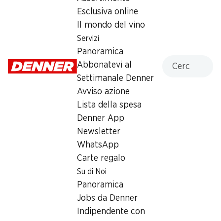
Esclusiva online
Sabato
08:30 - 19:00
Il mondo del vino
Servizi
Domenica
08:30 - 12:00
Panoramica
14:30 - 18:00
Cercare
Abbonatevi al
Lunedì
08:30 - 12:00
Settimanale Denner
14:30 - 18:30
Avviso azione
Lista della spesa
Martedì
08:30 - 12:00
Denner App
14:30 - 18:30
Newsletter
Mercoledì
08:30 - 12:00
WhatsApp
14:30 - 18:30
Carte regalo
Su di Noi
Giovedì
08:30 - 12:00
Panoramica
14:30 - 18:30
Jobs da Denner
Indipendente con
Orari di apertura speciali