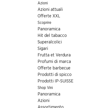
Azioni
Table Of Content
Home
Ricerca di filiale
Andare contenuto principale
Andare all'indice
Passare al menu principale
Azioni attuali
Filiale Denner Via Cantonale 176, 6537 Grono
Offerte XXL
6537 Grono
Scoprire
Panoramica
Denner Partner
Hit del tabacco
Superalcolici
Sigari
Contatto
Frutta et Verdura
Via Cantonale 176, 6537 Grono
Profumi di marca
+41 91 835 00 05
Offerte barbecue
Prodotti di spicco
Alle indicazioni stradali
Prodotti IP-SUISSE
Shop Vini
Orari di apertura
Panoramica
Azioni
Venerdì
07:30 - 19:00
Assortimento