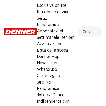
Sabato
08:00 - 18:00
Esclusiva online
Il mondo del vino
Domenica
chiusa
Servizi
Lunedì
07:30 - 19:00
Panoramica
Cercare
Abbonatevi al
Martedì
07:30 - 19:00
Settimanale Denner
Avviso azione
Mercoledì
07:30 - 19:00
Lista della spesa
Giovedì
07:30 - 19:00
Denner App
Newsletter
Orari di apertura speciali
WhatsApp
Sab, 15.08.2026
Chiuso
Carte regalo
Su di Noi
Offerta
Panoramica
Jobs da Denner
Prelievo di contanti con Post-Card / M-Card
Indipendente con