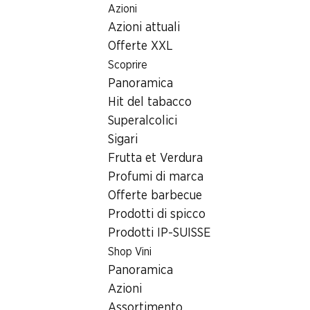
Azioni
Table Of Content
Home
Ricerca di filiale
Andare contenuto principale
Andare all'indice
Passare al menu principale
Azioni attuali
Filiale Denner Via Murate 1, 6500 Bellinzona
Offerte XXL
6500 Bellinzona
Scoprire
Panoramica
Denner Express
Hit del tabacco
Superalcolici
Sigari
Contatto
Frutta et Verdura
Via Murate 1, 6500 Bellinzona
Profumi di marca
+41 58 999 65 03
Offerte barbecue
Prodotti di spicco
Alle indicazioni stradali
Prodotti IP-SUISSE
Shop Vini
Orari di apertura
Panoramica
Azioni
Venerdì
07:30 - 18:30
Assortimento