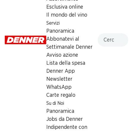
Sabato
07:30 - 17:00
Esclusiva online
Il mondo del vino
Domenica
chiusa
Servizi
Lunedì
07:30 - 18:30
Panoramica
Cercare
Abbonatevi al
Martedì
07:30 - 18:30
Settimanale Denner
Avviso azione
Mercoledì
07:30 - 18:30
Lista della spesa
Giovedì
07:30 - 18:30
Denner App
Newsletter
Orari di apertura speciali
WhatsApp
Sab, 15.08.2026
Chiuso
Carte regalo
Su di Noi
Offerta
Panoramica
Jobs da Denner
humidor
,
Prelievo di contanti con Post-Card / M-
Indipendente con
Card