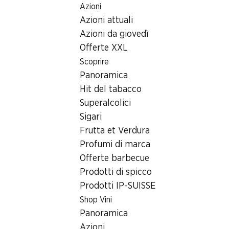
Azioni
Table Of Content
Home
Ricerca di filiale
Andare contenuto principale
Andare all'indice
Passare al menu principale
Azioni attuali
Filiale Denner Luzernstrasse 18, 6274 Eschenbach
Azioni da giovedì
6274 Eschenbach
Offerte XXL
Scoprire
Denner Partner
Panoramica
Hit del tabacco
Superalcolici
Contatto
Sigari
Luzernstrasse 18, 6274 Eschenbach
Frutta et Verdura
+41 58 999 66 27
Profumi di marca
Offerte barbecue
Alle indicazioni stradali
Prodotti di spicco
Prodotti IP-SUISSE
Orari di apertura
Shop Vini
Panoramica
Lunedì
08:00 - 19:00
Azioni