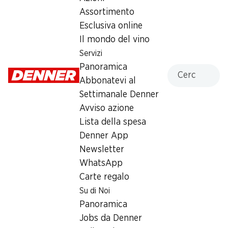
Martedì
08:00 - 19:00
Assortimento
Esclusiva online
Mercoledì
08:00 - 19:00
Il mondo del vino
Giovedì
08:00 - 19:00
Servizi
Panoramica
Cercare
Venerdì
08:00 - 20:00
Abbonatevi al
Settimanale Denner
Sabato
08:00 - 17:00
Avviso azione
chiusa
Lista della spesa
Domenica
chiusa
Denner App
Newsletter
Orari di apertura speciali
WhatsApp
Sab, 15.08.2026
Chiuso
Carte regalo
Su di Noi
Offerta
Panoramica
Jobs da Denner
humidor
,
Prelievo di contanti con Post-Card / M-