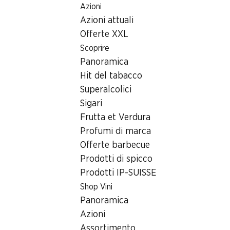
Azioni
Table Of Content
Home
Ricerca di filiale
Andare contenuto principale
Andare all'indice
Passare al menu principale
Azioni attuali
Filiale Denner Glaubenbergstrasse 12, 6162 Entlebuch
Offerte XXL
6162 Entlebuch
Scoprire
Panoramica
Denner Partner
Hit del tabacco
Superalcolici
Sigari
Contatto
Frutta et Verdura
Glaubenbergstrasse 12, 6162 Entlebuch
Profumi di marca
+41 58 999 66 14
Offerte barbecue
Prodotti di spicco
Alle indicazioni stradali
Prodotti IP-SUISSE
Shop Vini
Orari di apertura
Panoramica
Azioni
Venerdì
07:00 - 18:30
Assortimento