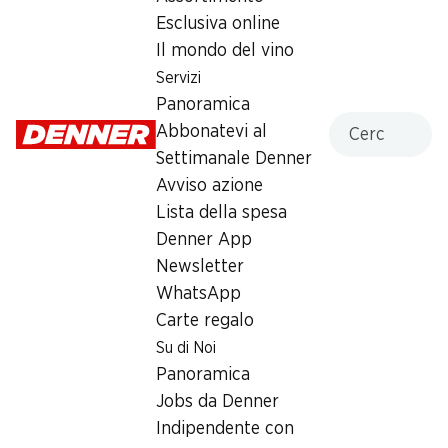
Sabato
07:00 - 16:00
Esclusiva online
Il mondo del vino
Domenica
chiusa
Servizi
Lunedì
07:00 - 18:30
Panoramica
Cercare
Abbonatevi al
Martedì
07:00 - 18:30
Settimanale Denner
Avviso azione
Mercoledì
07:00 - 18:30
Lista della spesa
Giovedì
07:00 - 18:30
Denner App
Newsletter
Orari di apertura speciali
WhatsApp
Sab, 15.08.2026
Chiuso
Carte regalo
Su di Noi
Offerta
Panoramica
Jobs da Denner
Prelievo di contanti con Post-Card / M-Card
Indipendente con