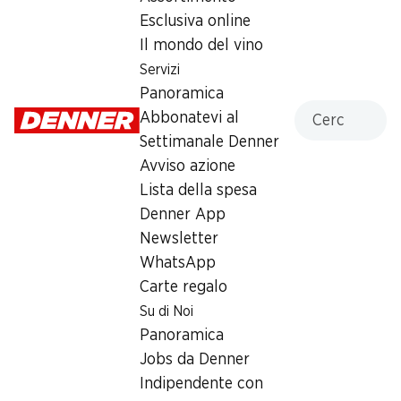
Esclusiva online
Domenica
chiusa
Il mondo del vino
Lunedì
07:30 - 19:00
Servizi
Panoramica
Martedì
07:30 - 19:00
Cercare
Abbonatevi al
Settimanale Denner
Mercoledì
07:30 - 19:00
Avviso azione
Giovedì
07:30 - 19:00
Lista della spesa
Denner App
Orari di apertura speciali
Newsletter
Ven, 14.08.2026
07:30 - 17:00
WhatsApp
Carte regalo
Sab, 15.08.2026
Chiuso
Su di Noi
Panoramica
Offerta
Jobs da Denner
humidor
,
Prelievo di contanti con Post-Card / M-
Indipendente con
Card