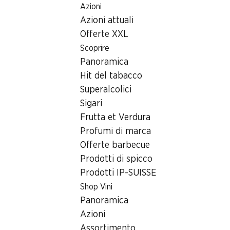
Azioni
Table Of Content
Home
Ricerca di filiale
Andare contenuto principale
Andare all'indice
Passare al menu principale
Azioni attuali
Filiale Denner Hellbühlstrasse 10, 6102 Malters
Offerte XXL
6102 Malters
Scoprire
Panoramica
Filiale Denner
Hit del tabacco
Superalcolici
Sigari
Contatto
Frutta et Verdura
Hellbühlstrasse 10, 6102 Malters
Profumi di marca
Offerte barbecue
Alle indicazioni stradali
Prodotti di spicco
Prodotti IP-SUISSE
Orari di apertura
Shop Vini
Panoramica
Venerdì
07:30 - 20:00
Azioni
Sabato
07:30 - 17:00
Assortimento