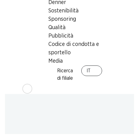
Denner
Offerta
Sostenibilità
humidor
,
Prelievo di contanti con Post-Card / M-
Sponsoring
Card
Qualità
Pubblicità
Codice di condotta e
sportello
Media
Ricerca
IT
di filiale