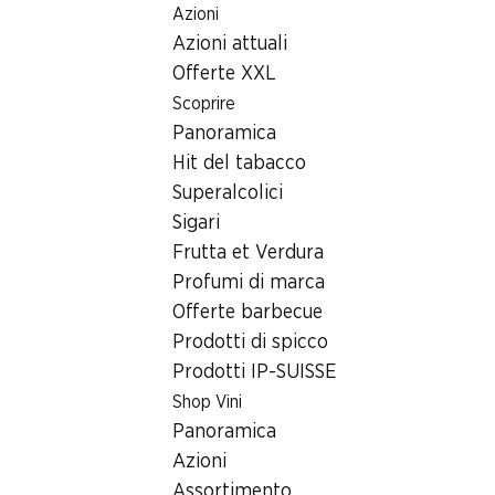
Azioni
Table Of Content
Home
Ricerca di filiale
Andare contenuto principale
Andare all'indice
Passare al menu principale
Azioni attuali
Filiale Denner Ruopigenplatz 0, 6015 Luzern
Offerte XXL
6015 Luzern, Ruopigen-
Scoprire
Panoramica
Zentrum
Hit del tabacco
Filiale Denner
Superalcolici
Sigari
Frutta et Verdura
Contatto
Profumi di marca
Offerte barbecue
Ruopigenplatz 0, 6015 Luzern
Prodotti di spicco
Alle indicazioni stradali
Prodotti IP-SUISSE
Shop Vini
Panoramica
Orari di apertura
Azioni
Domenica
chiusa
Assortimento