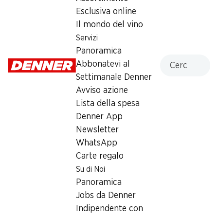
Esclusiva online
Lunedì
08:00 - 19:00
Il mondo del vino
Martedì
08:00 - 19:00
Servizi
Panoramica
Mercoledì
08:00 - 19:00
Cercare
Abbonatevi al
Giovedì
08:00 - 19:00
Settimanale Denner
Avviso azione
Venerdì
08:00 - 20:00
Lista della spesa
08:00 - 17:00
Denner App
Sabato
08:00 - 17:00
Newsletter
chiusa
WhatsApp
Carte regalo
Orari di apertura speciali
Su di Noi
Panoramica
Ven, 14.08.2026
08:00 - 17:00
Jobs da Denner
Sab, 15.08.2026
Chiuso
Indipendente con