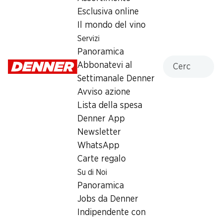
Esclusiva online
Domenica
chiusa
Il mondo del vino
Lunedì
08:00 - 20:00
Servizi
Panoramica
Martedì
08:00 - 20:00
Cercare
Abbonatevi al
Settimanale Denner
Mercoledì
08:00 - 20:00
Avviso azione
Giovedì
08:00 - 20:00
Lista della spesa
Denner App
Offerta
Newsletter
humidor
,
Prelievo di contanti con Post-Card / M-
WhatsApp
Card
Carte regalo
Su di Noi
Panoramica
Jobs da Denner
Indipendente con