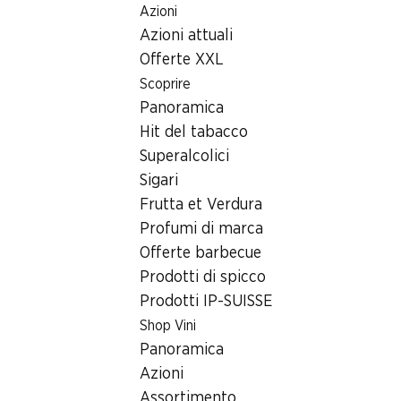
Azioni
Table Of Content
Home
Ricerca di filiale
Andare contenuto principale
Andare all'indice
Passare al menu principale
Azioni attuali
Filiale Denner Landstrasse 79, 5430 Wettingen
Offerte XXL
5430 Wettingen
Scoprire
Panoramica
Filiale Denner
Hit del tabacco
Superalcolici
Sigari
Contatto
Frutta et Verdura
Landstrasse 79, 5430 Wettingen
Profumi di marca
Offerte barbecue
Alle indicazioni stradali
Prodotti di spicco
Prodotti IP-SUISSE
Orari di apertura
Shop Vini
Panoramica
Venerdì
08:00 - 20:00
Azioni
Sabato
08:00 - 20:00
Assortimento