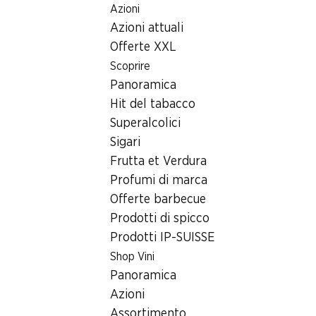
Azioni
Table Of Content
Home
Ricerca di filiale
Andare contenuto principale
Andare all'indice
Passare al menu principale
Azioni attuali
Filiale Denner Postplatz 3, 5272 Gansingen
Offerte XXL
5272 Gansingen
Scoprire
Panoramica
Satellite Denner
Hit del tabacco
Superalcolici
Sigari
Contatto
Frutta et Verdura
Postplatz 3, 5272 Gansingen
Profumi di marca
+41 58 999 54 70
Offerte barbecue
Prodotti di spicco
Alle indicazioni stradali
Prodotti IP-SUISSE
Shop Vini
Orari di apertura
Panoramica
Azioni
Venerdì
06:30 - 19:00
Assortimento