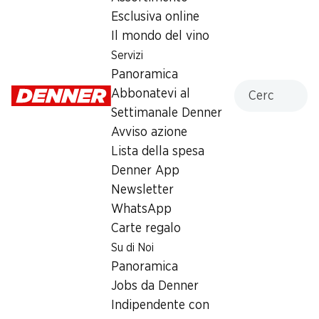
Sabato
07:00 - 17:00
Esclusiva online
Il mondo del vino
Domenica
chiusa
Servizi
Lunedì
06:30 - 19:00
Panoramica
Cercare
Abbonatevi al
Martedì
06:30 - 19:00
Settimanale Denner
Avviso azione
Mercoledì
06:30 - 19:00
Lista della spesa
Giovedì
06:30 - 19:00
Denner App
Newsletter
Orari di apertura speciali
WhatsApp
Sab, 15.08.2026
Chiuso
Carte regalo
Su di Noi
Offerta
Panoramica
Jobs da Denner
Prelievo di contanti con Post-Card / M-Card
Indipendente con