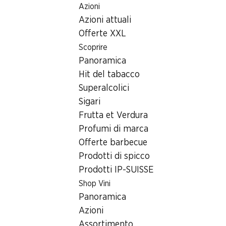
Azioni
Table Of Content
Home
Ricerca di filiale
Andare contenuto principale
Andare all'indice
Passare al menu principale
Azioni attuali
Filiale Denner Solothurnstrasse 5, 4573 Lohn-Ammannsegg
Offerte XXL
4573 Lohn-Ammannsegg
Scoprire
Panoramica
Denner Partner
Hit del tabacco
Superalcolici
Sigari
Contatto
Frutta et Verdura
Solothurnstrasse 5, 4573 Lohn-Ammannsegg
Profumi di marca
+41 32 677 03 43
Offerte barbecue
Prodotti di spicco
Alle indicazioni stradali
Prodotti IP-SUISSE
Shop Vini
Orari di apertura
Panoramica
Azioni
Venerdì
06:30 - 18:30
Assortimento