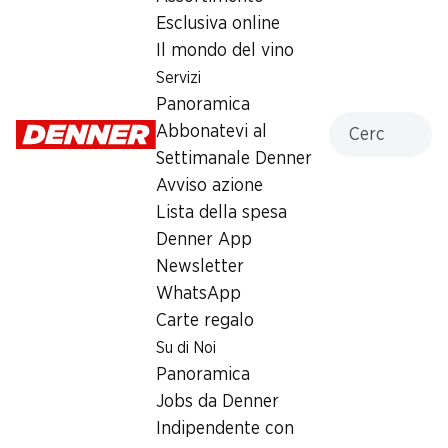
Sabato
08:00 - 17:00
Esclusiva online
Il mondo del vino
Domenica
chiusa
Servizi
Lunedì
06:30 - 18:30
Panoramica
Cercare
Abbonatevi al
Martedì
06:30 - 18:30
Settimanale Denner
Avviso azione
Mercoledì
06:30 - 18:30
Lista della spesa
Giovedì
06:30 - 18:30
Denner App
Newsletter
Orari di apertura speciali
WhatsApp
Sab, 15.08.2026
Chiuso
Carte regalo
Su di Noi
Offerta
Panoramica
Jobs da Denner
Prelievo di contanti con Post-Card / M-Card
Indipendente con