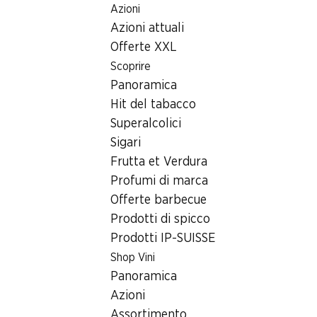
Azioni
Table Of Content
Home
Ricerca di filiale
Andare contenuto principale
Andare all'indice
Passare al menu principale
Azioni attuali
Filiale Denner Niederbergstrasse 1, 4153 Reinach BL
Offerte XXL
4153 Reinach BL, Mischeli
Scoprire
Panoramica
Shopping Center
Hit del tabacco
Filiale Denner
Superalcolici
Sigari
Frutta et Verdura
Contatto
Profumi di marca
Offerte barbecue
Niederbergstrasse 1, 4153 Reinach BL
Prodotti di spicco
Alle indicazioni stradali
Prodotti IP-SUISSE
Shop Vini
Panoramica
Orari di apertura
Azioni
Sabato
08:00 - 17:00
Assortimento