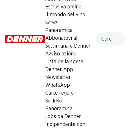
Esclusiva online
Domenica
chiusa
Il mondo del vino
Lunedì
08:00 - 18:30
Servizi
Panoramica
Martedì
08:00 - 18:30
Cercare
Abbonatevi al
Mercoledì
08:00 - 18:30
Settimanale Denner
Avviso azione
Giovedì
08:00 - 18:30
Lista della spesa
Denner App
Venerdì
08:00 - 18:30
Newsletter
WhatsApp
Offerta
Carte regalo
humidor
,
Prelievo di contanti con Post-Card / M-
Su di Noi
Card
Panoramica
Jobs da Denner
Indipendente con