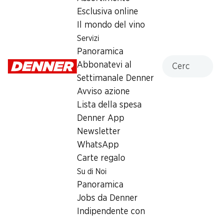
Esclusiva online
Martedì
08:00 - 19:00
Il mondo del vino
Mercoledì
08:00 - 19:00
Servizi
Panoramica
Giovedì
08:00 - 19:00
Cercare
Abbonatevi al
Settimanale Denner
Venerdì
08:00 - 19:00
Avviso azione
Sabato
07:30 - 17:00
Lista della spesa
Denner App
Offerta
Newsletter
humidor
,
Prelievo di contanti con Post-Card / M-
WhatsApp
Card
Carte regalo
Su di Noi
Panoramica
Jobs da Denner
Indipendente con