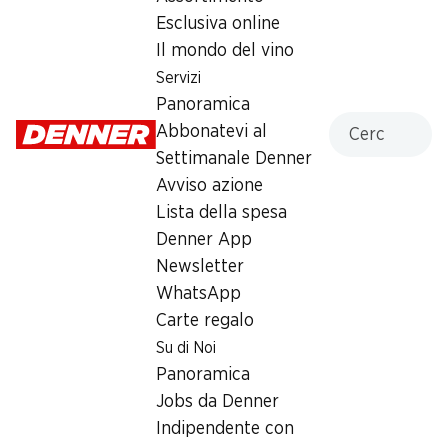
Esclusiva online
Lunedì
08:00 - 18:30
Il mondo del vino
Martedì
08:00 - 18:30
Servizi
Panoramica
Mercoledì
08:00 - 18:30
Cercare
Abbonatevi al
Settimanale Denner
Giovedì
08:00 - 18:30
Avviso azione
Venerdì
08:00 - 18:30
Lista della spesa
Denner App
Orari di apertura speciali
Newsletter
Sab, 15.08.2026
Chiuso
WhatsApp
Carte regalo
Offerta
Su di Noi
Panoramica
humidor
,
Prelievo di contanti con Post-Card / M-
Jobs da Denner
Card
Indipendente con