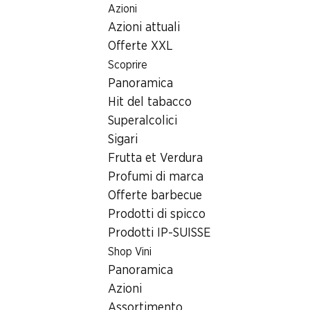
Azioni
Table Of Content
Home
Ricerca di filiale
Andare contenuto principale
Andare all'indice
Passare al menu principale
Azioni attuali
Filiale Denner Rte de Sion 29, 3960 Sierre
Offerte XXL
3960 Sierre
Scoprire
Panoramica
Filiale Denner
Hit del tabacco
Superalcolici
Sigari
Contatto
Frutta et Verdura
Rte de Sion 29, 3960 Sierre
Profumi di marca
Offerte barbecue
Alle indicazioni stradali
Prodotti di spicco
Prodotti IP-SUISSE
Orari di apertura
Shop Vini
Panoramica
Sabato
08:00 - 17:00
Azioni
Domenica
chiusa
Assortimento