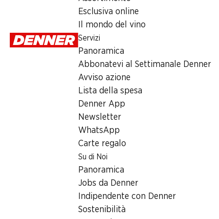
Esclusiva online
Il mondo del vino
Offerte per la riapertura
Servizi
Scarica il PDF
Panoramica
Abbonatevi al Settimanale Denner
Avviso azione
Contatto
Lista della spesa
Rue des Potences 8, 3960 Sierre
Denner App
Newsletter
Alle indicazioni stradali
WhatsApp
Carte regalo
Orari di apertura
Su di Noi
Venerdì
Panoramica
Jobs da Denner
Sabato
Indipendente con Denner
Sostenibilità
Domenica