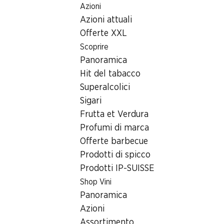
Azioni
Table Of Content
Home
Ricerca di filiale
Filiale Denner Rue des Potences 8
Andare contenuto principale
Andare all'indice
Passare al menu principale
Azioni attuali
3960 Sierre
Offerte XXL
Scoprire
Filiale Denner
Panoramica
Hit del tabacco
Superalcolici
Info liquidazione
Sigari
Frutta et Verdura
Scarica il PDF
Profumi di marca
Offerte barbecue
Offerte per la riapertura
Prodotti di spicco
Prodotti IP-SUISSE
Scarica il PDF
Shop Vini
Panoramica
Offerte per la riapertura
Azioni
Assortimento
Scarica il PDF