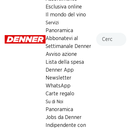
Esclusiva online
Sabato
08:00 - 17:00
Il mondo del vino
Domenica
chiusa
Servizi
Panoramica
Lunedì
08:00 - 18:30
Cercare
Abbonatevi al
Martedì
08:00 - 18:30
Settimanale Denner
Avviso azione
Mercoledì
08:00 - 18:30
Lista della spesa
Denner App
Giovedì
08:00 - 18:30
Newsletter
WhatsApp
Orari di apertura speciali
Carte regalo
Ven, 14.08.2026
08:00 - 17:00
Su di Noi
Sab, 15.08.2026
Chiuso
Panoramica
Jobs da Denner
Offerta
Indipendente con