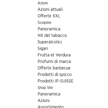
Azioni
Table Of Content
Home
Ricerca di filiale
Andare contenuto principale
Andare all'indice
Passare al menu principale
Azioni attuali
Filiale Denner Kantonsstrasse 58, 3902 Glis
Offerte XXL
3902 Glis, Centre
Scoprire
Panoramica
Commercial Brig Glis
Hit del tabacco
Filiale Denner
Superalcolici
Sigari
Frutta et Verdura
Contatto
Profumi di marca
Offerte barbecue
Kantonsstrasse 58, 3902 Glis
Prodotti di spicco
Alle indicazioni stradali
Prodotti IP-SUISSE
Shop Vini
Panoramica
Orari di apertura
Azioni
Venerdì
08:00 - 20:00
Assortimento