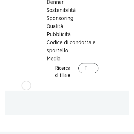
Denner
humidor
,
Prelievo di contanti con Post-Card / M-
Sostenibilità
Card
Sponsoring
Qualità
Pubblicità
Codice di condotta e
sportello
Media
Ricerca
IT
di filiale