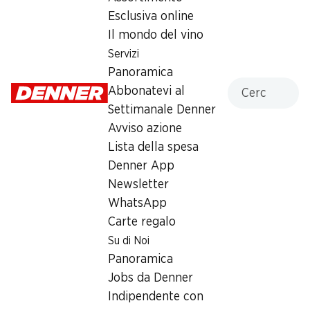
Esclusiva online
Lunedì
08:00 - 20:00
Il mondo del vino
Martedì
08:00 - 20:00
Servizi
Panoramica
Mercoledì
08:00 - 20:00
Cercare
Abbonatevi al
Settimanale Denner
Giovedì
08:00 - 20:00
Avviso azione
Venerdì
08:00 - 20:00
Lista della spesa
Denner App
Offerta
Newsletter
humidor
,
Prelievo di contanti con Post-Card / M-
WhatsApp
Card
Carte regalo
Su di Noi
Panoramica
Jobs da Denner
Indipendente con