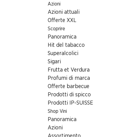
Azioni
Table Of Content
Home
Ricerca di filiale
Andare contenuto principale
Andare all'indice
Passare al menu principale
Azioni attuali
Filiale Denner Lindenallee 102, 3800 Interlaken
Offerte XXL
3800 Interlaken
Scoprire
Panoramica
Filiale Denner
Hit del tabacco
Superalcolici
Sigari
Contatto
Frutta et Verdura
Lindenallee 102, 3800 Interlaken
Profumi di marca
Offerte barbecue
Alle indicazioni stradali
Prodotti di spicco
Prodotti IP-SUISSE
Orari di apertura
Shop Vini
Panoramica
Sabato
08:00 - 18:00
Azioni
Domenica
09:00 - 18:00
Assortimento