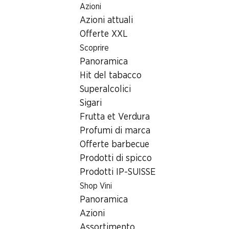
Azioni
Table Of Content
Home
Ricerca di filiale
Andare contenuto principale
Andare all'indice
Passare al menu principale
Azioni attuali
Filiale Denner Thunstrasse 11, 3770 Zweisimmen
Offerte XXL
3770 Zweisimmen,
Scoprire
Panoramica
Märithalle
Hit del tabacco
Denner Express
Superalcolici
Sigari
Frutta et Verdura
Contatto
Profumi di marca
Offerte barbecue
Thunstrasse 11, 3770 Zweisimmen
Prodotti di spicco
Alle indicazioni stradali
Prodotti IP-SUISSE
Shop Vini
Panoramica
Orari di apertura
Azioni
Venerdì
08:00 - 20:00
Assortimento