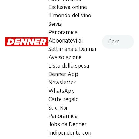
Esclusiva online
Sabato
07:00 - 17:00
Il mondo del vino
Domenica
chiusa
Servizi
Panoramica
Lunedì
08:00 - 19:00
Cercare
Abbonatevi al
Martedì
08:00 - 19:00
Settimanale Denner
Avviso azione
Mercoledì
08:00 - 19:00
Lista della spesa
Denner App
Giovedì
08:00 - 19:00
Newsletter
WhatsApp
Offerta
Carte regalo
humidor
,
Prelievo di contanti con Post-Card / M-
Su di Noi
Card
Panoramica
Jobs da Denner
Indipendente con