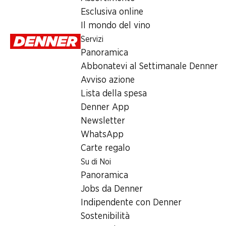
Martedì
Esclusiva online
Il mondo del vino
Mercoledì
Servizi
Giovedì
Panoramica
Abbonatevi al Settimanale Denner
Venerdì
Avviso azione
Sabato
Lista della spesa
Denner App
Offerta
Newsletter
WhatsApp
humidor
,
Prelievo di contanti con Post-Card / M-Card
Carte regalo
Su di Noi
Panoramica
Jobs da Denner
Indipendente con Denner
Sostenibilità