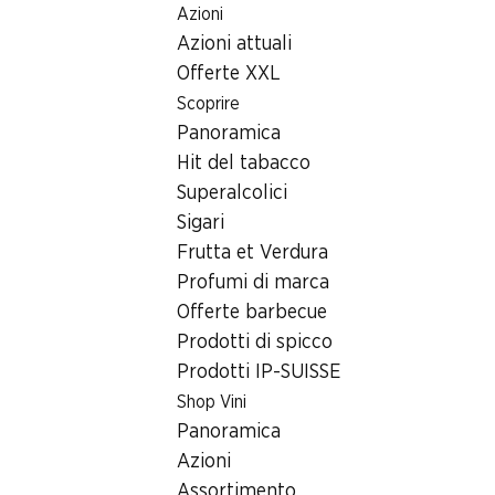
Azioni
Table Of Content
Home
Ricerca di filiale
Filiale Denner Bläuacker 10, 3098
Andare contenuto principale
Andare all'indice
Passare al menu principale
Azioni attuali
3098 Köniz, Einkaufszentrum
Offerte XXL
Scoprire
Filiale Denner
Panoramica
Hit del tabacco
Superalcolici
Contatto
Sigari
Bläuacker 10, 3098 Köniz
Frutta et Verdura
Profumi di marca
Alle indicazioni stradali
Offerte barbecue
Prodotti di spicco
Prodotti IP-SUISSE
Orari di apertura
Shop Vini
Domenica
Panoramica
Lunedì
Azioni
Assortimento