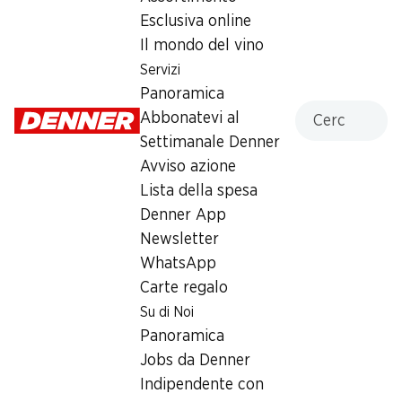
Esclusiva online
Domenica
chiusa
Il mondo del vino
Lunedì
08:00 - 19:00
Servizi
Panoramica
Martedì
08:00 - 19:00
Cercare
Abbonatevi al
Settimanale Denner
Mercoledì
08:00 - 19:00
Avviso azione
Giovedì
08:00 - 19:00
Lista della spesa
Denner App
Offerta
Newsletter
Prelievo di contanti con Post-Card / M-Card
,
WhatsApp
humidor
Carte regalo
Su di Noi
Panoramica
Jobs da Denner
Indipendente con