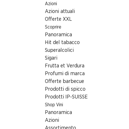
Azioni
Table Of Content
Home
Ricerca di filiale
Andare contenuto principale
Andare all'indice
Passare al menu principale
Azioni attuali
Filiale Denner Schmiedweg 3, 3013 Bern
Offerte XXL
3013 Bern
Scoprire
Panoramica
Filiale Denner
Hit del tabacco
Superalcolici
Sigari
Contatto
Frutta et Verdura
Schmiedweg 3, 3013 Bern
Profumi di marca
Offerte barbecue
Alle indicazioni stradali
Prodotti di spicco
Prodotti IP-SUISSE
Orari di apertura
Shop Vini
Panoramica
Venerdì
08:00 - 19:00
Azioni
Sabato
08:00 - 17:00
Assortimento