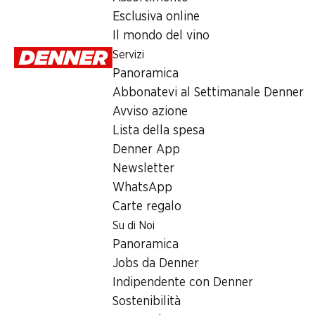
Domenica
Esclusiva online
Il mondo del vino
Lunedì
Servizi
Martedì
Panoramica
Abbonatevi al Settimanale Denner
Mercoledì
Avviso azione
Giovedì
Lista della spesa
Denner App
Orari di apertura speciali
Newsletter
WhatsApp
Sab, 15.08.2026
Carte regalo
Su di Noi
Offerta
Panoramica
humidor
,
Prelievo di contanti con Post-Card / M-Card
Jobs da Denner
Indipendente con Denner
Sostenibilità