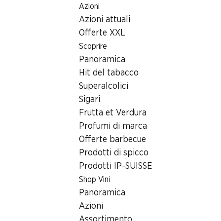
Azioni
Table Of Content
Home
Ricerca di filiale
Filiale Denner rue de la Maltière 
Andare contenuto principale
Andare all'indice
Passare al menu principale
Azioni attuali
2800 Delémont, Centre Comm
Offerte XXL
Scoprire
Denner Express
Panoramica
Hit del tabacco
Superalcolici
Contatto
Sigari
rue de la Maltière 12, 2800 Delémont
Frutta et Verdura
Profumi di marca
Alle indicazioni stradali
Offerte barbecue
Prodotti di spicco
Prodotti IP-SUISSE
Orari di apertura
Shop Vini
Venerdì
Panoramica
Sabato
Azioni
Assortimento