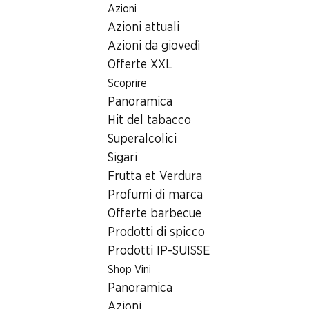
Azioni
Table Of Content
Home
Ricerca di filiale
Andare contenuto principale
Andare all'indice
Passare al menu principale
Azioni attuali
Filiale Denner Erlenstrasse 40, 2555 Brügg BE
Azioni da giovedì
2555 Brügg BE, Centre
Offerte XXL
Scoprire
Brügg
Panoramica
Filiale Denner
Hit del tabacco
Superalcolici
Sigari
Contatto
Frutta et Verdura
Profumi di marca
Erlenstrasse 40, 2555 Brügg BE
Offerte barbecue
Alle indicazioni stradali
Prodotti di spicco
Prodotti IP-SUISSE
Shop Vini
Orari di apertura
Panoramica
Lunedì
08:30 - 20:00
Azioni