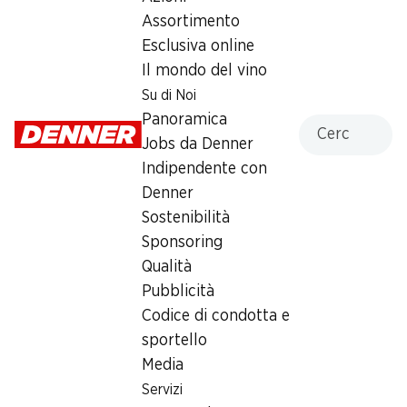
Assortimento
Martedì
08:30 - 20:00
Esclusiva online
Mercoledì
08:30 - 20:00
Il mondo del vino
Su di Noi
Giovedì
08:30 - 20:00
Panoramica
Cercare
Venerdì
08:30 - 21:00
Jobs da Denner
Indipendente con
Sabato
08:00 - 17:00
Denner
Sostenibilità
Domenica
chiusa
Sponsoring
Qualità
Offerta
Pubblicità
humidor
,
Prelievo di contanti con Post-Card / M-
Codice di condotta e
Card
sportello
Media
Servizi