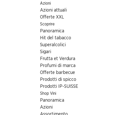
Azioni
Table Of Content
Home
Ricerca di filiale
Andare contenuto principale
Andare all'indice
Passare al menu principale
Azioni attuali
Filiale Denner Rue Bournot 33, 2400 Le Locle
Offerte XXL
2400 Le Locle
Scoprire
Panoramica
Filiale Denner
Hit del tabacco
Superalcolici
Sigari
Contatto
Frutta et Verdura
Rue Bournot 33, 2400 Le Locle
Profumi di marca
Offerte barbecue
Alle indicazioni stradali
Prodotti di spicco
Prodotti IP-SUISSE
Orari di apertura
Shop Vini
Panoramica
Domenica
chiusa
Azioni
Lunedì
07:30 - 19:00
Assortimento