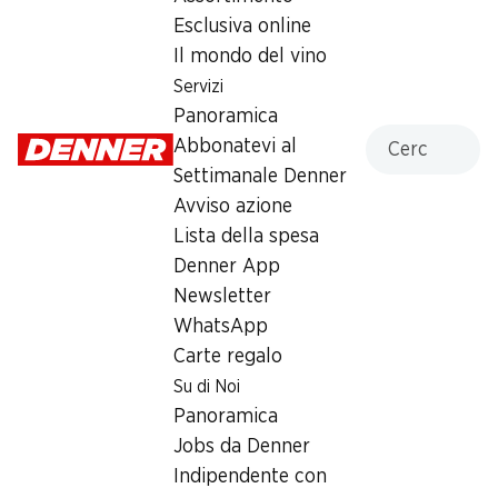
Esclusiva online
Martedì
07:30 - 19:00
Il mondo del vino
Mercoledì
07:30 - 19:00
Servizi
Panoramica
Giovedì
07:30 - 20:00
Cercare
Abbonatevi al
Settimanale Denner
Venerdì
07:30 - 19:00
Avviso azione
Sabato
07:30 - 18:00
Lista della spesa
Denner App
Offerta
Newsletter
humidor
,
Prelievo di contanti con Post-Card / M-
WhatsApp
Card
Carte regalo
Su di Noi
Panoramica
Jobs da Denner
Indipendente con