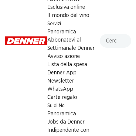
13:30 - 18:30
Esclusiva online
Il mondo del vino
Venerdì
08:00 - 12:30
Servizi
13:30 - 18:30
Panoramica
Cercare
Sabato
08:00 - 17:00
Abbonatevi al
Settimanale Denner
Domenica
08:30 - 12:00
Avviso azione
Lista della spesa
Lunedì
08:00 - 12:30
13:30 - 18:30
Denner App
Newsletter
Martedì
08:00 - 12:30
WhatsApp
13:30 - 18:30
Carte regalo
Mercoledì
Su di Noi
08:00 - 12:30
13:30 - 18:30
Panoramica
Jobs da Denner
Orari di apertura speciali
Indipendente con