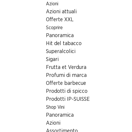
Azioni
Table Of Content
Home
Ricerca di filiale
Andare contenuto principale
Andare all'indice
Passare al menu principale
Azioni attuali
Filiale Denner Rue du marché concours 2, 2350
Saignelégier
Offerte XXL
Scoprire
2350 Saignelégier
Panoramica
Hit del tabacco
Satellite Denner
Superalcolici
Sigari
Frutta et Verdura
Contatto
Profumi di marca
Rue du marché concours 2, 2350 Saignelégier
Offerte barbecue
+41 32 950 13 45
Prodotti di spicco
Prodotti IP-SUISSE
Alle indicazioni stradali
Shop Vini
Panoramica
Orari di apertura
Azioni
Giovedì
08:00 - 12:30
Assortimento