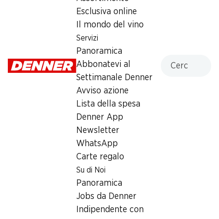
Esclusiva online
Giovedì
07:30 - 19:00
Il mondo del vino
Venerdì
07:30 - 19:00
Servizi
Panoramica
Sabato
07:30 - 18:00
Cercare
Abbonatevi al
Domenica
chiusa
Settimanale Denner
Avviso azione
Lunedì
07:30 - 19:00
Lista della spesa
Denner App
Martedì
07:30 - 19:00
Newsletter
Mercoledì
07:30 - 19:00
WhatsApp
Carte regalo
Offerta
Su di Noi
humidor
,
Prelievo di contanti con Post-Card / M-
Panoramica
Card
Jobs da Denner
Indipendente con