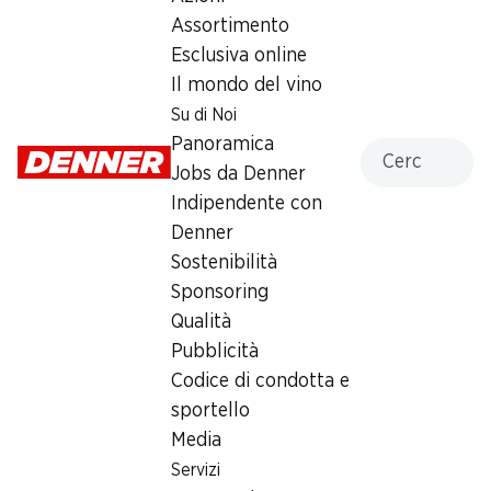
Assortimento
Mercoledì
07:00 - 19:00
Esclusiva online
Giovedì
07:00 - 19:00
Il mondo del vino
Su di Noi
Venerdì
07:00 - 19:00
Panoramica
Cercare
Jobs da Denner
Sabato
07:00 - 16:00
chiusa
Indipendente con
Denner
Domenica
chiusa
Sostenibilità
Sponsoring
Orari di apertura speciali
Qualità
Sab, 15.08.2026
Chiuso
Pubblicità
Codice di condotta e
Offerta
sportello
Media
humidor
,
Prelievo di contanti con Post-Card / M-
Card
Servizi