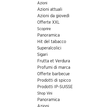
Azioni
Table Of Content
Home
Ricerca di filiale
Andare contenuto principale
Andare all'indice
Passare al menu principale
Azioni attuali
Filiale Denner Route de la Rosière 10, 1782 Belfaux
Azioni da giovedì
1782 Belfaux
Offerte XXL
Scoprire
Filiale Denner
Panoramica
Hit del tabacco
Superalcolici
Contatto
Sigari
Route de la Rosière 10, 1782 Belfaux
Frutta et Verdura
Profumi di marca
Alle indicazioni stradali
Offerte barbecue
Prodotti di spicco
Orari di apertura
Prodotti IP-SUISSE
Shop Vini
Lunedì
07:00 - 19:00
Panoramica
Martedì
07:00 - 19:00
Azioni