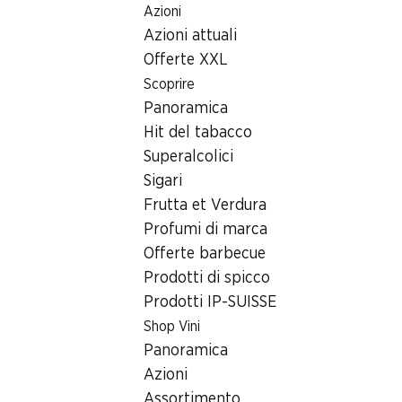
Azioni
Table Of Content
Home
Ricerca di filiale
Filiale Denner Route de Pralette 1,
Andare contenuto principale
Andare all'indice
Passare al menu principale
Azioni attuali
1723 Marly, Centre Commercia
Offerte XXL
Scoprire
Denner Express
Panoramica
Hit del tabacco
Superalcolici
Contatto
Sigari
Route de Pralette 1, 1723 Marly
Frutta et Verdura
Profumi di marca
Alle indicazioni stradali
Offerte barbecue
Prodotti di spicco
Prodotti IP-SUISSE
Orari di apertura
Shop Vini
Sabato
Panoramica
Domenica
Azioni
Assortimento