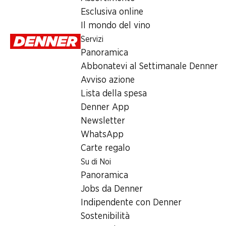
Lunedì
Esclusiva online
Il mondo del vino
Martedì
Servizi
Mercoledì
Panoramica
Abbonatevi al Settimanale Denner
Giovedì
Avviso azione
Venerdì
Lista della spesa
Denner App
Orari di apertura speciali
Newsletter
WhatsApp
Sab, 15.08.2026
Carte regalo
Su di Noi
Offerta
Panoramica
humidor
,
Prelievo di contanti con Post-Card / M-Card
Jobs da Denner
Indipendente con Denner
Sostenibilità