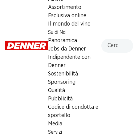
Martedì
07:30 - 19:00
Assortimento
Esclusiva online
Mercoledì
07:30 - 19:00
Il mondo del vino
Giovedì
07:30 - 19:00
Su di Noi
Panoramica
Cercare
Venerdì
07:30 - 19:00
Jobs da Denner
Indipendente con
Sabato
07:30 - 16:00
Denner
chiusa
Sostenibilità
Domenica
chiusa
Sponsoring
Qualità
Orari di apertura speciali
Pubblicità
Sab, 15.08.2026
Chiuso
Codice di condotta e
sportello
Offerta
Media
Servizi
ufficio postale
,
Prelievo di contanti con Post-Card /