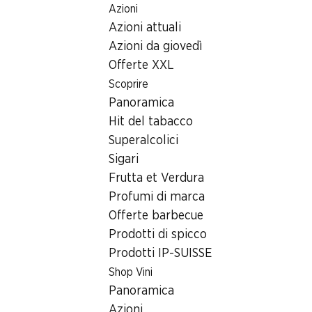
Azioni
Table Of Content
Home
Ricerca di filiale
Andare contenuto principale
Andare all'indice
Passare al menu principale
Azioni attuali
Filiale Denner Hauptstrasse 54, 1715 Alterswil FR
Azioni da giovedì
1715 Alterswil FR
Offerte XXL
Scoprire
Denner Partner
Panoramica
Hit del tabacco
Superalcolici
Contatto
Sigari
Hauptstrasse 54, 1715 Alterswil FR
Frutta et Verdura
+41 58 999 65 72
Profumi di marca
Offerte barbecue
Alle indicazioni stradali
Prodotti di spicco
Prodotti IP-SUISSE
Orari di apertura
Shop Vini
Panoramica
Lunedì
07:30 - 19:00
Azioni