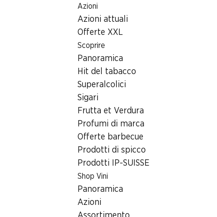
Azioni
Table Of Content
Home
Ricerca di filiale
Filiale Denner Rte Palézieux 125, 1
Andare contenuto principale
Andare all'indice
Passare al menu principale
Azioni attuali
1618 Châtel-St-Denis, Centre
Offerte XXL
Scoprire
Filiale Denner
Panoramica
Hit del tabacco
Superalcolici
Contatto
Sigari
Rte Palézieux 125, 1618 Châtel-St-Denis
Frutta et Verdura
Profumi di marca
Alle indicazioni stradali
Offerte barbecue
Prodotti di spicco
Prodotti IP-SUISSE
Orari di apertura
Shop Vini
Domenica
Panoramica
Lunedì
Azioni
Assortimento