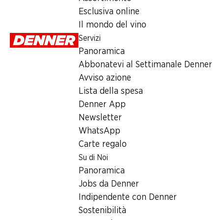
Martedì
Esclusiva online
Il mondo del vino
Mercoledì
Servizi
Giovedì
Panoramica
Abbonatevi al Settimanale Denner
Venerdì
Avviso azione
Sabato
Lista della spesa
Denner App
Newsletter
Orari di apertura speciali
WhatsApp
Sab, 15.08.2026
Carte regalo
Su di Noi
Offerta
Panoramica
Jobs da Denner
humidor
,
Prelievo di contanti con Post-Card / M-Card
Indipendente con Denner
Sostenibilità