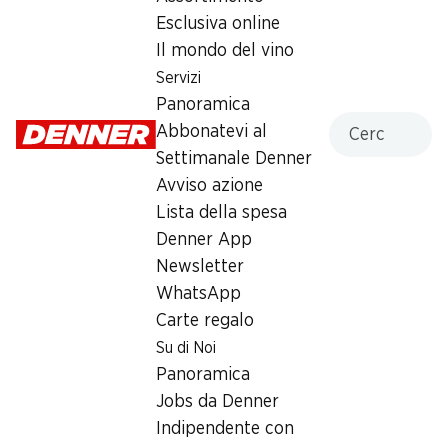
Esclusiva online
Lunedì
07:30 - 18:30
Il mondo del vino
Martedì
07:30 - 18:30
Servizi
Panoramica
Mercoledì
07:30 - 18:30
Cercare
Abbonatevi al
Settimanale Denner
Giovedì
07:30 - 18:30
Avviso azione
Venerdì
07:30 - 18:30
Lista della spesa
Denner App
Sabato
07:30 - 18:00
Newsletter
WhatsApp
Offerta
Carte regalo
humidor
,
Prelievo di contanti con Post-Card / M-
Su di Noi
Card
Panoramica
Jobs da Denner
Indipendente con