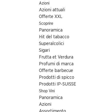
Azioni
Table Of Content
Home
Ricerca di filiale
Andare contenuto principale
Andare all'indice
Passare al menu principale
Azioni attuali
Filiale Denner Avenue des 4 Marroniers 28, 1400 Yverdon-
les-Bains
Offerte XXL
Scoprire
1400 Yverdon-les-Bains
Panoramica
Hit del tabacco
Filiale Denner
Superalcolici
Sigari
Frutta et Verdura
Contatto
Profumi di marca
Avenue des 4 Marroniers 28, 1400 Yverdon-les-
Offerte barbecue
Bains
Prodotti di spicco
Prodotti IP-SUISSE
Alle indicazioni stradali
Shop Vini
Panoramica
Orari di apertura
Azioni
Domenica
chiusa
Assortimento