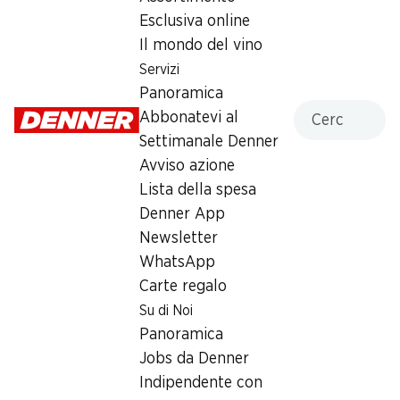
Sabato
07:30 - 18:00
Esclusiva online
Domenica
chiusa
Il mondo del vino
Servizi
Lunedì
07:30 - 18:30
Panoramica
Cercare
Abbonatevi al
Martedì
07:30 - 18:30
Settimanale Denner
Mercoledì
07:30 - 18:30
Avviso azione
Lista della spesa
Giovedì
07:30 - 18:30
Denner App
Venerdì
07:30 - 18:30
Newsletter
WhatsApp
Offerta
Carte regalo
Su di Noi
humidor
,
Prelievo di contanti con Post-Card / M-
Card
Panoramica
Jobs da Denner
Indipendente con