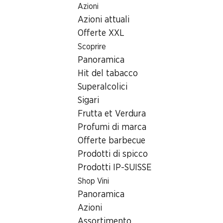
Azioni
Table Of Content
Home
Ricerca di filiale
Andare contenuto principale
Andare all'indice
Passare al menu principale
Azioni attuali
Filiale Denner Av. Des Découvertes 3, 1400 Yverdon-les-
Bains
Offerte XXL
Scoprire
1400 Yverdon-les-Bains,
Panoramica
Explorit
Hit del tabacco
Superalcolici
Filiale Denner
Sigari
Frutta et Verdura
Profumi di marca
Contatto
Offerte barbecue
Av. Des Découvertes 3, 1400 Yverdon-les-Bains
Prodotti di spicco
Prodotti IP-SUISSE
Alle indicazioni stradali
Shop Vini
Panoramica
Orari di apertura
Azioni
Assortimento