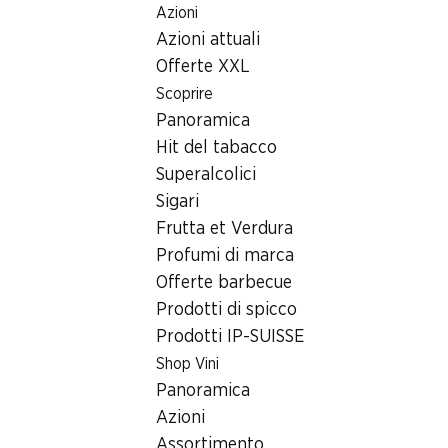
Azioni
Table Of Content
Home
Ricerca di filiale
Andare contenuto principale
Andare all'indice
Passare al menu principale
Azioni attuali
Filiale Denner Rte de Granges Saint-Martin 22, 1350 Orbe
Offerte XXL
1350 Orbe
Scoprire
Panoramica
Filiale Denner
Hit del tabacco
Superalcolici
Sigari
Contatto
Frutta et Verdura
Rte de Granges Saint-Martin 22, 1350 Orbe
Profumi di marca
Offerte barbecue
Alle indicazioni stradali
Prodotti di spicco
Prodotti IP-SUISSE
Orari di apertura
Shop Vini
Panoramica
Domenica
chiusa
Azioni
Lunedì
07:30 - 18:30
Assortimento