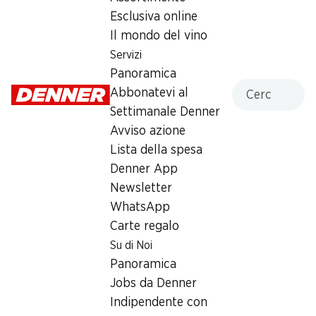
Esclusiva online
Martedì
07:30 - 18:30
Il mondo del vino
Mercoledì
07:30 - 18:30
Servizi
Panoramica
Giovedì
07:30 - 18:30
Cercare
Abbonatevi al
Settimanale Denner
Venerdì
07:30 - 20:00
Avviso azione
Sabato
07:30 - 18:00
Lista della spesa
Denner App
Offerta
Newsletter
humidor
,
Prelievo di contanti con Post-Card / M-
WhatsApp
Card
Carte regalo
Su di Noi
Panoramica
Jobs da Denner
Indipendente con