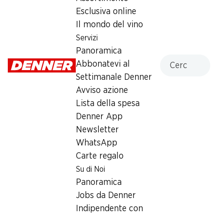
Esclusiva online
Lunedì
chiusa
Il mondo del vino
Martedì
chiusa
Servizi
Panoramica
Mercoledì
chiusa
Cercare
Abbonatevi al
Settimanale Denner
Giovedì
chiusa
Avviso azione
Venerdì
06:30 - 18:30
Lista della spesa
Denner App
Offerta
Newsletter
Prelievo di contanti con Post-Card / M-Card
,
ufficio
WhatsApp
postale
Carte regalo
Su di Noi
Panoramica
Jobs da Denner
Indipendente con