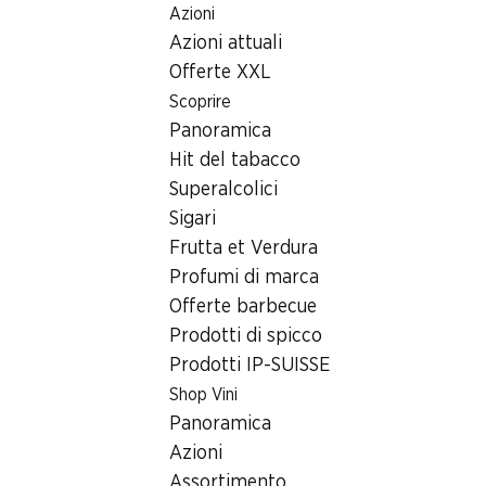
Azioni
Table Of Content
Home
Ricerca di filiale
Andare contenuto principale
Andare all'indice
Passare al menu principale
Azioni attuali
Filiale Denner Rue de la Gare 4, 1348 Le Brassus
Offerte XXL
1348 Le Brassus
Scoprire
Panoramica
Denner Express
Hit del tabacco
Superalcolici
Sigari
Contatto
Frutta et Verdura
Rue de la Gare 4, 1348 Le Brassus
Profumi di marca
Offerte barbecue
Alle indicazioni stradali
Prodotti di spicco
Prodotti IP-SUISSE
Orari di apertura
Shop Vini
Panoramica
Sabato
chiusa
Azioni
Domenica
chiusa
Assortimento