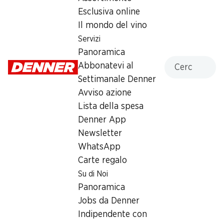
Esclusiva online
Sabato
08:00 - 18:00
Il mondo del vino
Domenica
chiusa
Servizi
Panoramica
Lunedì
08:30 - 19:00
Cercare
Abbonatevi al
Martedì
08:30 - 19:00
Settimanale Denner
Avviso azione
Mercoledì
08:30 - 19:00
Lista della spesa
Denner App
Giovedì
08:30 - 19:00
Newsletter
WhatsApp
Offerta
Carte regalo
humidor
,
Prelievo di contanti con Post-Card / M-
Su di Noi
Card
Panoramica
Jobs da Denner
Indipendente con