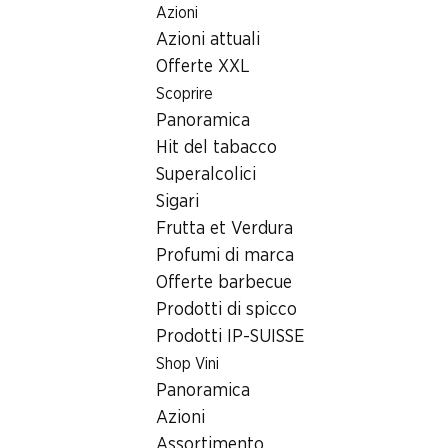
Azioni
Table Of Content
Home
Ricerca di filiale
Andare contenuto principale
Andare all'indice
Passare al menu principale
Azioni attuali
Filiale Denner Rue De La Morache 6, 1260 Nyon
Offerte XXL
1260 Nyon, Centre
Scoprire
Panoramica
Commercial La Combe
Hit del tabacco
Filiale Denner
Superalcolici
Sigari
Frutta et Verdura
Contatto
Profumi di marca
Offerte barbecue
Rue De La Morache 6, 1260 Nyon
Prodotti di spicco
Alle indicazioni stradali
Prodotti IP-SUISSE
Shop Vini
Panoramica
Orari di apertura
Azioni
Venerdì
08:30 - 19:00
Assortimento