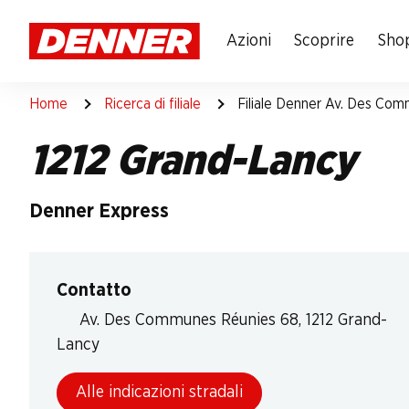
Table Of Content
Andare contenuto principale
Andare all'indice
Passare al menu principale
Azioni
Scoprire
Shop
Home
Ricerca di filiale
Filiale Denner Av. Des Co
1212 Grand-Lancy
Denner Express
Contatto
Av. Des Communes Réunies 68, 1212 Grand-
Lancy
Alle indicazioni stradali