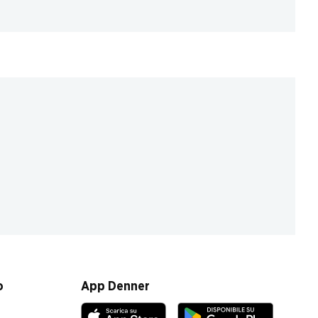
o
App Denner