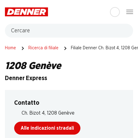
Table Of Content
Andare contenuto principale
Andare all'indice
Passare al menu principale
Cercare
Home
Ricerca di filiale
Filiale Denner Ch. Bizot 4, 1208 G
1208 Genève
Denner Express
Contatto
Ch. Bizot 4, 1208 Genève
Alle indicazioni stradali