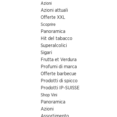
Azioni
Table Of Content
Home
Ricerca di filiale
Andare contenuto principale
Andare all'indice
Passare al menu principale
Azioni attuali
Filiale Denner Rue De La Gare 19, 1110 Morges
Offerte XXL
1110 Morges, Centre
Scoprire
Panoramica
Commercial Pont-Neuf
Hit del tabacco
Denner Express
Superalcolici
Sigari
Frutta et Verdura
Contatto
Profumi di marca
Offerte barbecue
Rue De La Gare 19, 1110 Morges
Prodotti di spicco
Alle indicazioni stradali
Prodotti IP-SUISSE
Shop Vini
Panoramica
Orari di apertura
Azioni
Giovedì
07:30 - 18:45
Assortimento