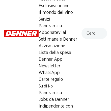
Esclusiva online
Venerdì
07:30 - 20:00
Il mondo del vino
Sabato
07:30 - 18:00
Servizi
Panoramica
Domenica
chiusa
Cercare
Abbonatevi al
Lunedì
07:30 - 18:45
Settimanale Denner
Avviso azione
Martedì
07:30 - 18:45
Lista della spesa
Denner App
Mercoledì
07:30 - 18:45
Newsletter
WhatsApp
Offerta
Carte regalo
humidor
,
Prelievo di contanti con Post-Card / M-
Su di Noi
Card
Panoramica
Jobs da Denner
Indipendente con