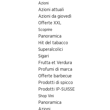
Azioni
Table Of Content
Home
Ricerca di filiale
Andare contenuto principale
Andare all'indice
Passare al menu principale
Azioni attuali
Filiale Denner Rue de la Gare 2, 1030 Bussigny-Lausanne
Azioni da giovedì
1030 Bussigny-Lausanne,
Offerte XXL
Scoprire
MM Bussigny Center
Panoramica
Denner Express
Hit del tabacco
Superalcolici
Sigari
Contatto
Frutta et Verdura
Profumi di marca
Rue de la Gare 2, 1030 Bussigny-Lausanne
Offerte barbecue
Alle indicazioni stradali
Prodotti di spicco
Prodotti IP-SUISSE
Shop Vini
Orari di apertura
Panoramica
Lunedì
07:30 - 19:00
Azioni