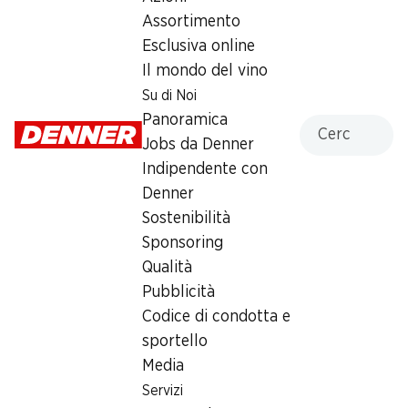
Assortimento
Martedì
07:30 - 19:00
Esclusiva online
Mercoledì
07:30 - 19:00
Il mondo del vino
Su di Noi
Giovedì
07:30 - 19:00
Panoramica
Cercare
Venerdì
07:30 - 20:00
Jobs da Denner
Indipendente con
Sabato
07:30 - 18:00
Denner
Sostenibilità
Domenica
chiusa
Sponsoring
Qualità
Offerta
Pubblicità
humidor
,
Prelievo di contanti con Post-Card / M-
Codice di condotta e
Card
sportello
Media
Servizi