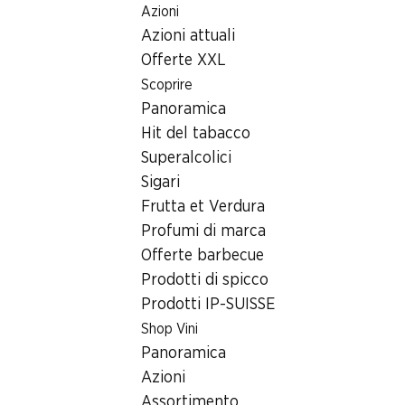
Azioni
Table Of Content
Home
Ricerca di filiale
Andare contenuto principale
Andare all'indice
Passare al menu principale
Azioni attuali
Filiale Denner Rue des Terreaux 25, 1000 Lausanne
Offerte XXL
1000 Lausanne, Centre
Scoprire
Panoramica
Métropole
Hit del tabacco
Filiale Denner
Superalcolici
Sigari
Frutta et Verdura
Contatto
Profumi di marca
Offerte barbecue
Rue des Terreaux 25, 1000 Lausanne
Prodotti di spicco
Alle indicazioni stradali
Prodotti IP-SUISSE
Shop Vini
Panoramica
Orari di apertura
Azioni
Domenica
chiusa
Assortimento