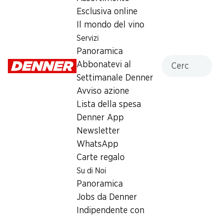
Esclusiva online
Lunedì
08:00 - 19:00
Il mondo del vino
Martedì
08:00 - 19:00
Servizi
Panoramica
Mercoledì
08:00 - 19:00
Cercare
Abbonatevi al
Giovedì
08:00 - 19:00
Settimanale Denner
Avviso azione
Venerdì
08:00 - 19:00
Lista della spesa
Denner App
Sabato
08:00 - 18:00
Newsletter
WhatsApp
Offerta
Carte regalo
humidor
,
Prelievo di contanti con Post-Card / M-
Su di Noi
Card
Panoramica
Jobs da Denner
Indipendente con