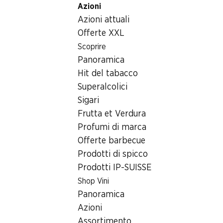
Azioni
Table Of Content
Home
Generi alimentari
Snack/aperitivi
Andare contenuto principale
Andare all'indice
Passare al menu principale
Azioni attuali
Zweifel Chips Original Paprika
Offerte XXL
Scoprire
Panoramica
Hit del tabacco
Superalcolici
Sigari
Frutta et Verdura
Profumi di marca
Offerte barbecue
Prodotti di spicco
Prodotti IP-SUISSE
Shop Vini
Zweifel Chips Original Paprika
Panoramica
Azioni
280 g
Assortimento