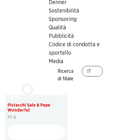
Denner
SPECIAL
SPECIAL
Sostenibilità
2.50
2.50
Sponsoring
Pistacchi Wonderful
Pistacchi Wonderful
Qualità
tostati e salati, 60 g
tostati e non salati, 60 g
Pubblicità
Codice di condotta e
sportello
Media
Ricerca
IT
di filiale
SPECIAL
2.50
Pistacchi Sale & Pepe
Wonderful
60 g