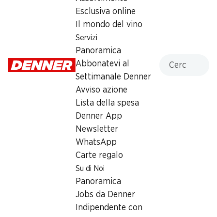
Esclusiva online
5.95
Il mondo del vino
Servizi
Panoramica
Cercare
Abbonatevi al
Settimanale Denner
Label e premi
Avviso azione
Numero articolo
1020988
Lista della spesa
Denner App
Newsletter
Altri clienti hanno acquistato
WhatsApp
Carte regalo
anche
Su di Noi
Panoramica
Jobs da Denner
Indipendente con