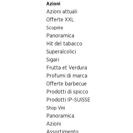
Azioni
Table Of Content
Home
Articoli non alimentari
Varie
Andare contenuto principale
Andare all'indice
Passare al menu principale
Azioni attuali
Winston Hund Saftige Happen Trockenfutter Rind +
Karotten 1.5
Offerte XXL
Scoprire
Panoramica
Hit del tabacco
Superalcolici
Sigari
Frutta et Verdura
Profumi di marca
Offerte barbecue
Prodotti di spicco
Prodotti IP-SUISSE
Shop Vini
Panoramica
Winston Hund Saftige Happen
Azioni
Trockenfutter Rind + Karotten
Assortimento