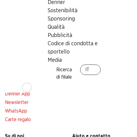
iscriva adesso!
Denner
Sostenibilità
Indirizzo e-mail
accedere adesso
Sponsoring
Qualità
Pubblicità
Codice di condotta e
Servizi
Filiali
sportello
Panoramica
Ricerca di filiale
Media
Abbonatevi al settimanale
Nuovi spazi commerciali
Denner
Ricerca
IT
Avviso azione
di filiale
Lista della spesa
Denner App
Newsletter
WhatsApp
Carte regalo
Su di noi
Aiuto e contatto