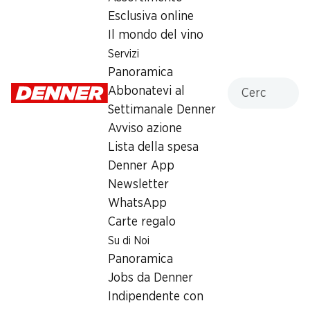
1.5
Esclusiva online
Il mondo del vino
1,5 kg
Servizi
Panoramica
4.95
Cercare
Abbonatevi al
Settimanale Denner
Avviso azione
Lista della spesa
Denner App
Newsletter
Numero articolo
463373
WhatsApp
Carte regalo
Su di Noi
Panoramica
Newsletter
Jobs da Denner
Con la newsletter di Denner si rimane sempre aggiornati. Si
Indipendente con