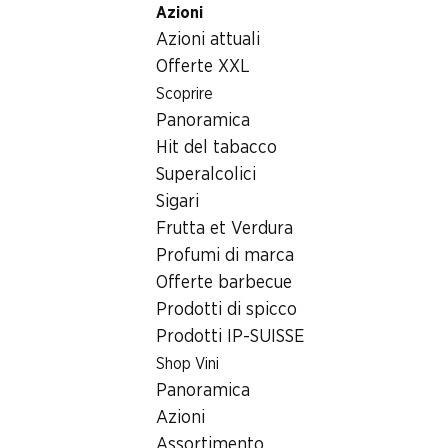
Azioni
Table Of Content
Home
Generi alimentari
Cioccolata/dolci
Andare contenuto principale
Andare all'indice
Passare al menu principale
Azioni attuali
Uovo Kinder Sorpresa Maxi Ferrero
Offerte XXL
Scoprire
Panoramica
Hit del tabacco
Superalcolici
Sigari
Frutta et Verdura
Profumi di marca
Offerte barbecue
Prodotti di spicco
Prodotti IP-SUISSE
Shop Vini
Uovo Kinder Sorpresa Maxi
Panoramica
Ferrero
Azioni
Assortimento