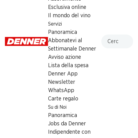
per bambini, 100 g
Esclusiva online
Il mondo del vino
5.95
Servizi
Panoramica
Cercare
Abbonatevi al
Settimanale Denner
Avviso azione
Lista della spesa
Numero articolo
1021369
Denner App
Newsletter
WhatsApp
Altri clienti hanno acquistato
Carte regalo
anche
Su di Noi
Panoramica
Jobs da Denner
Indipendente con