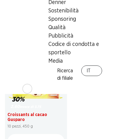
Denner
29%
SPECIAL
Sostenibilità
3.45
invece di 4.90
*
3.45
Sponsoring
Plum Cake Mulino Bianco
Pan Goccioli Mulino Bianco
Qualità
330 g
336 g
Pubblicità
Codice di condotta e
sportello
* Confronto con la concorrenza
Media
Ricerca
IT
di filiale
30%
2.60
invece di 3.75
Croissants al cacao
Gusparo
10 pezzi, 450 g