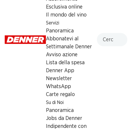
8.95
Esclusiva online
Il mondo del vino
Servizi
Panoramica
Cercare
Abbonatevi al
Label e premi
Settimanale Denner
Numero articolo
1002689
Avviso azione
Lista della spesa
Denner App
Altri clienti hanno acquistato
Newsletter
anche
WhatsApp
Carte regalo
Su di Noi
Panoramica
Jobs da Denner
20%
Indipendente con
SPECIAL