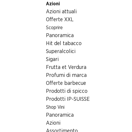
Azioni
Table Of Content
Home
Generi alimentari
Varie
Andare contenuto principale
Andare all'indice
Passare al menu principale
Azioni attuali
Tonno rosa Denner
Offerte XXL
Scoprire
Panoramica
Hit del tabacco
Superalcolici
Sigari
Frutta et Verdura
Profumi di marca
Offerte barbecue
Prodotti di spicco
Prodotti IP-SUISSE
Tonno rosa Denner
Shop Vini
in acqua salata, 6 x 155 g
Panoramica
Azioni
Assortimento