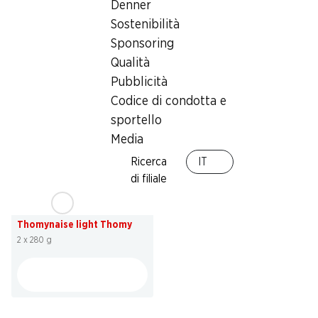
4.70
Denner
invece di 5.90
4.95
Maionese alla francese
Sostenibilità
Cuori di carciofi Agrimonti
Thomy
a spicchi, marinati, 600 g
Sponsoring
2 x 265 g
Qualità
Pubblicità
Codice di condotta e
sportello
Media
Ricerca
IT
di filiale
20%
4.70
invece di 5.90
Thomynaise light Thomy
2 x 280 g