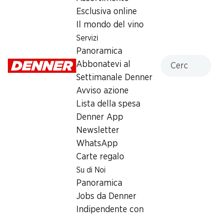
34.95
Esclusiva online
Il mondo del vino
Servizi
Panoramica
Cercare
Abbonatevi al
Settimanale Denner
Numero articolo
1027375
Avviso azione
Lista della spesa
Denner App
Newsletter
Newsletter
WhatsApp
Con la newsletter di Denner si rimane sempre aggiornati. Si
Carte regalo
iscriva adesso!
Su di Noi
Panoramica
Indirizzo e-mail
accedere adesso
Jobs da Denner
Indipendente con