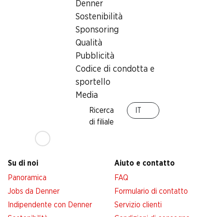
Denner
Sostenibilità
Servizi
Filiali
Sponsoring
Panoramica
Ricerca di filiale
Qualità
Abbonatevi al settimanale
Nuovi spazi commerciali
Denner
Pubblicità
Codice di condotta e
Avviso azione
sportello
Lista della spesa
Media
Denner App
Newsletter
Ricerca
IT
di filiale
WhatsApp
Carte regalo
Su di noi
Aiuto e contatto
Panoramica
FAQ
Jobs da Denner
Formulario di contatto
Indipendente con Denner
Servizio clienti