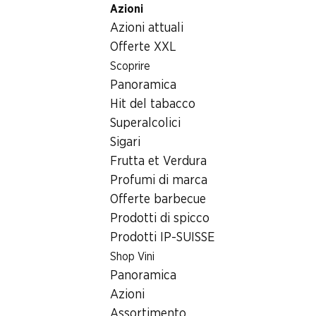
Azioni
Table Of Content
Home
Superalcolici
The Botanist Islay Dry Gin
Andare contenuto principale
Andare all'indice
Passare al menu principale
Azioni attuali
Offerte XXL
Scoprire
Panoramica
Hit del tabacco
Superalcolici
Sigari
Frutta et Verdura
Profumi di marca
Offerte barbecue
Prodotti di spicco
Prodotti IP-SUISSE
The Botanist Islay Dry Gin
Shop Vini
Panoramica
46% vol., 70 cl
Azioni
Assortimento