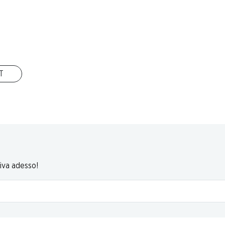
lder
izzera
IT
liana
riva adesso!