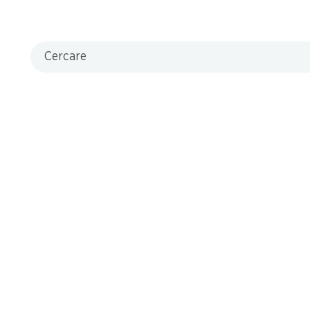
Cercare
che
L