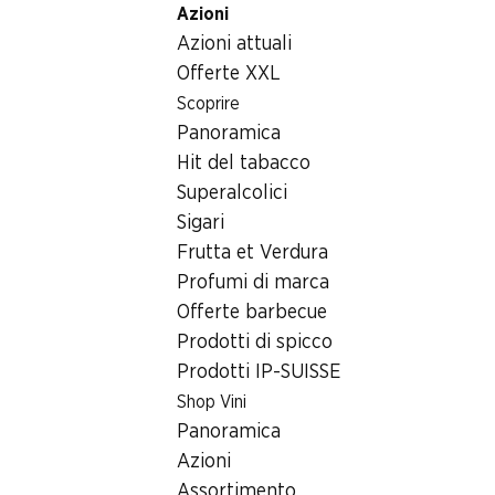
Azioni
Table Of Content
Home
Generi alimentari
Carne/insaccati/pesce
Qua
Andare contenuto principale
Andare all'indice
Passare al menu principale
Azioni attuali
Offerte XXL
Scoprire
Panoramica
Hit del tabacco
Superalcolici
Sigari
Frutta et Verdura
Profumi di marca
Offerte barbecue
Prodotti di spicco
Prodotti IP-SUISSE
Quartetto di carne di pollame da
Shop Vini
Panoramica
4 x 100 g
Azioni
Assortimento