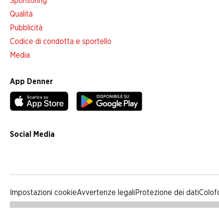
Sponsoring
Qualità
Pubblicità
Codice di condotta e sportello
Media
App Denner
Social Media
facebook
instagram
youtube
linkedin
tiktok
Impostazioni cookie
Avvertenze legali
Protezione dei dati
Colof