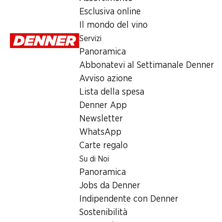
4.–
Esclusiva online
Il mondo del vino
Servizi
Panoramica
Abbonatevi al Settimanale Denner
Avviso azione
Label e premi
Lista della spesa
Numero articolo
1003554
Denner App
Newsletter
WhatsApp
Altri clienti hanno acquistato an
Carte regalo
Su di Noi
Panoramica
Jobs da Denner
Indipendente con Denner
SPECIA
SPECIAL
SPECIAL
Sostenibilità
6.90
*
2.29
5.95