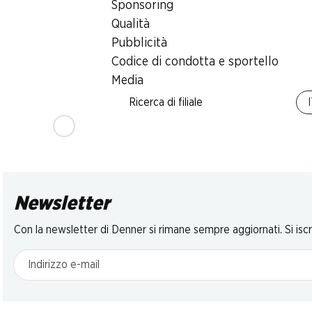
Sponsoring
Salsiccette al
Spiedini per grill
Salsiccia all’aglio
formaggio Fe
BBQ Denner
Qualità
4 x 130 g
affettata, 200 g
marinati, maiale,
Pubblicità
Svizzera, 2 x ca. 100 g,
Codice di condotta e sportello
per 100 g
Media
* Solo nella Sv
Ricerca di filiale
tedesca e ita
Newsletter
Con la newsletter di Denner si rimane sempre aggiornati. Si isc
Indirizzo e-mail